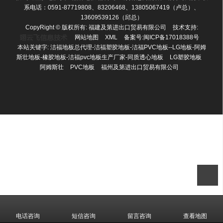
系电话：0591-87719808、83206468、13805067419（卢总）、
13609539126（邱总）
CopyRight © 版权所有:
福建及第进出口贸易有限公司
技术支持:
网站地图
XML
备案号:
闽ICP备17018388号
本站关键字:
洁福地板总代理-洁福塑胶地板-洁福PVC地板--LG地板-阿姆
斯壮地板-橡胶地板-洁福pvc地板生产厂家-同质透心地板
LG塑胶地板
阿姆斯壮
PVC地板
福州及第进出口贸易有限公司
电话咨询
短信咨询
留言咨询
查看地图