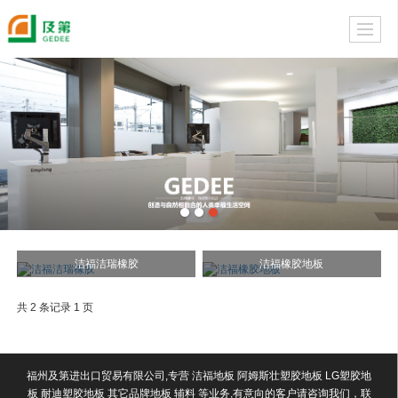
洁福洁瑞橡胶
洁福橡胶地板
共 2 条记录 1 页
福州及第进出口贸易有限公司,专营 洁福地板 阿姆斯壮塑胶地板 LG塑胶地
板 耐迪塑胶地板 其它品牌地板 辅料 等业务,有意向的客户请咨询我们，联