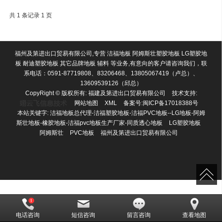
共 1 条记录 1 页
福州及第进出口贸易有限公司,专营 洁福地板 阿姆斯壮塑胶地板 LG塑胶地
板 耐迪塑胶地板 其它品牌地板 辅料 等业务,有意向的客户请咨询我们，联
系电话：0591-87719808、83206468、13805067419（卢总）、
13609539126（邱总）
CopyRight © 版权所有:
福建及第进出口贸易有限公司
技术支持:
网站地图
XML
备案号:
闽ICP备17018388号
本站关键字:
洁福地板总代理-洁福塑胶地板-洁福PVC地板--LG地板-阿姆
斯壮地板-橡胶地板-洁福pvc地板生产厂家-同质透心地板
LG塑胶地板
阿姆斯壮
PVC地板
福州及第进出口贸易有限公司
电话咨询
短信咨询
留言咨询
查看地图