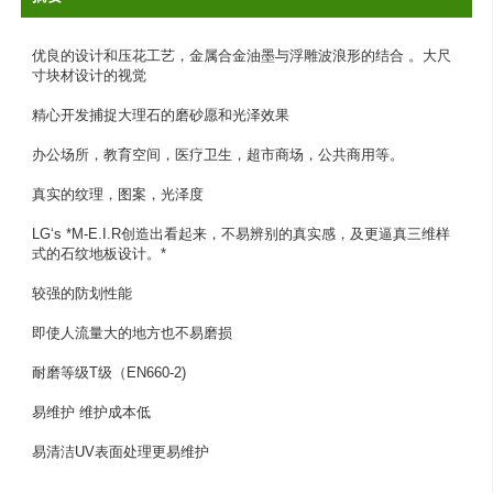
优良的设计和压花工艺，金属合金油墨与浮雕波浪形的结合 。大尺
寸块材设计的视觉 

精心开发捕捉大理石的磨砂愿和光泽效果 

办公场所，教育空间，医疗卫生，超市商场，公共商用等。

真实的纹理，图案，光泽度 

LG‘s *M-E.I.R创造出看起来，不易辨别的真实感，及更逼真三维样
式的石纹地板设计。* 

较强的防划性能 

即使人流量大的地方也不易磨损 

耐磨等级T级（EN660-2) 

易维护 维护成本低 

易清洁UV表面处理更易维护 