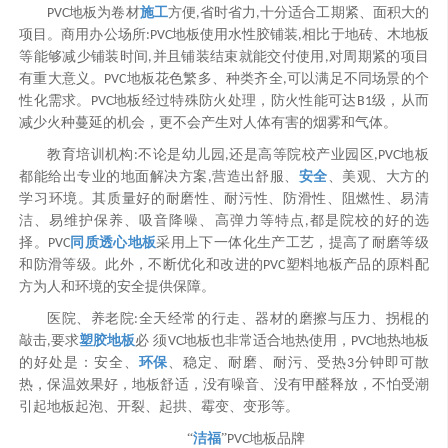
施工
地板为卷材
方便
省时省力
十分适合工期紧、面积大的
PVC
,
,
项目。商用办公场所
地板使用水性胶铺装
相比于地砖、木地板
:PVC
,
等能够减少铺装时间
并且铺装结束就能交付使用
对周期紧的项目
,
,
有重大意义。
地板花色繁多、种类齐全
可以满足不同场景的个
PVC
,
性化需求。
地板经过特殊防火处理，防火性能可达
级，从而
PVC
B1
减少火种蔓延的机会，更不会产生对人体有害的烟雾和气体。
教育培训机构
不论是幼儿园
还是高等院校产业园区
地板
:
,
,PVC
安全
都能给出专业的地面解决方案
营造出舒服、
、美观、大方的
,
学习环境。其质量好的耐磨性、耐污性、防滑性、阻燃性、易清
洁、易维护保养、吸音降噪、高弹力等特点
都是院校的好的选
,
同质透心地板
择。
采用上下一体化生产工艺，提高了耐磨等级
PVC
和防滑等级。此外，不断优化和改进的
塑料地板产品的原料配
PVC
方为人和环境的安全提供保障。
医院、养老院
全天经常的行走、器材的磨擦与压力、拐棍的
:
塑胶地板
敲击
要求
必 须
地板也非常适合地热使用，
地热地板
,
VC
PVC
环保
的好处是：安全、
、稳定、耐磨、耐污、受热
分钟即可散
3
热，保温效果好，地板舒适，没有噪音、没有甲醛释放，不怕受潮
引起地板起泡、开裂、起拱、霉变、变形等。
洁福
“
”
地板品牌
PVC