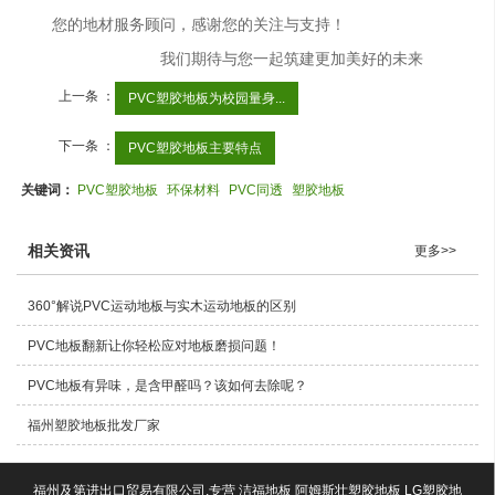
您的地材服务顾问，感谢您的关注与支持！
我们期待与您一起筑建更加美好的未来
上一条 ：
PVC塑胶地板为校园量身...
下一条 ：
PVC塑胶地板主要特点
关键词：
PVC塑胶地板
环保材料
PVC同透
塑胶地板
相关资讯
更多>>
360°解说PVC运动地板与实木运动地板的区别
PVC地板翻新让你轻松应对地板磨损问题！
PVC地板有异味，是含甲醛吗？该如何去除呢？
福州塑胶地板批发厂家
福州及第进出口贸易有限公司,专营 洁福地板 阿姆斯壮塑胶地板 LG塑胶地