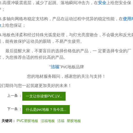
安全
高缓冲吸震底层，减少了起跳、落地瞬间冲击力，在
上给您安全保
2.
护；
使用
多轴向网格布稳定支结构，产品在运动过程中优异的稳定性能，在
3.
命
上给您保证；
地板色泽柔和经过特殊光弧度处理，与灯光亮度吻合，不会吸光和反光
4.
眼，能有效保护运动员的眼睛，不易产生疲劳。
最后提醒大家，不要盲目的选择价格低的产品，一 定要选择专业的厂
家，为您推荐合适的性价比高的产品。
洁福
“
”
地板品牌
PVC
您的地材服务顾问，感谢您的关注与支持！
我们期待与您一起筑建更加美好的未来！
上一条 ：
一文让你读懂PVC,LV...
下一条 ：
什么是pvc地板？当今流...
关键词：
PVC塑胶地板
洁福地板
洁福
塑胶地板