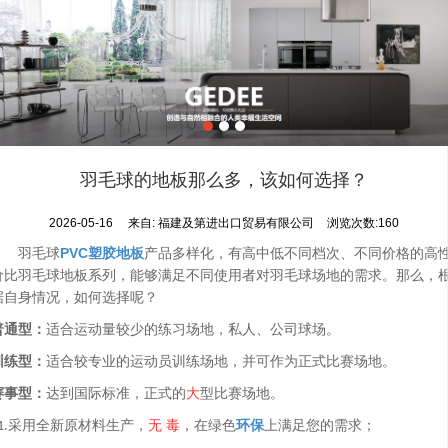
羽毛球的地板那么多，该如何选择？
2026-05-16
来自:
福建及第进出口贸易有限公司
浏览次数:160
PVC
塑胶地板
羽毛球
产品多样化，有高中低不同档次、不同价格的高
价比羽毛球地板系列，能够满足不同使用者对羽毛球场地的需求。那么，
据自身情况，如何选择呢？
普通型：
适合运动量较少的练习场地，私人、公司球场。
训练型：
适合较专业的运动员训练场地，并可作为正式比赛场地。
大
赛事型：
达到国际标准，正式的
型比赛场地。
无 毒
环保
采用全新原材料生产，
，在绿色
上满足您的需求；
1.