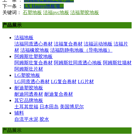
下一条 ：
LX Hausys地板项...
关键词：
石塑地板
洁福pvc地板
洁福塑胶地板
产品展示
洁福地板
洁福同质透心卷材
洁福复合卷材
洁福运动地板
洁福片
材
洁福橡胶地板
洁福防静电地板（导电地板）
阿姆斯壮塑胶地板
阿姆斯壮复合卷材
阿姆斯壮同质透心地板
阿姆斯壮墙材
阿姆斯壮片材
LG塑胶地板
LG同质透心卷材
LG复合卷材
LG片材
耐迪塑胶地板
耐迪同透卷材
耐迪复合卷材
其它品牌地板
土耳其世福
日本田岛
美国博尼尔
辅料
自流平水泥
胶水
产品展示