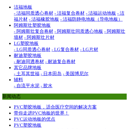
洁福地板
- 洁福同质透心卷材
- 洁福复合卷材
- 洁福运动地板
- 洁
福片材
- 洁福橡胶地板
- 洁福防静电地板（导电地板）
阿姆斯壮塑胶地板
- 阿姆斯壮复合卷材
- 阿姆斯壮同质透心地板
- 阿姆斯壮
墙材
- 阿姆斯壮片材
LG塑胶地板
- LG同质透心卷材
- LG复合卷材
- LG片材
耐迪塑胶地板
- 耐迪同透卷材
- 耐迪复合卷材
其它品牌地板
- 土耳其世福
- 日本田岛
- 美国博尼尔
辅料
- 自流平水泥
- 胶水
新闻动态
PVC塑胶地板，适合医疗空间的解决方案
带你走进PVC地板的世界！
PVC运动地板的优点
PVC塑胶地板