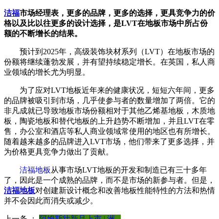
洁福
市场经理表，更多的品牌，更多的选择，更具竞争力的价
格以及比以往更多的设计选择，是LVT在地板市场中所占份
额的不断增长的结果。
预计到2025年，高级装饰块材系列（LVT）在地板市场的
份额将继续蓬勃发展，并有望持续稳定增长。在英国，私人商
业领域的增长尤为明显。
为了应对LVT地板近年来的健康状况，短短六年间，更多
的品牌被吸引到市场，几乎使参与者的数量增加了两倍。它的
非凡成就已导致地板市场份额相对于其他乙烯基地板，木质地
板，陶瓷地板和替代地板的上升趋势不断增加，并且LVT在零
售，办公室和酒店等私人商业领域常使用的地区也有所增长。
随着越来越多的品牌进入LVT市场，他们带来了更多选择，并
为价格更具竞争力做出了贡献。
洁福地板
从事市场LVT地板的开发和制造已有三十多年
了，因此是一个成熟的品牌，而不是市场的新参与者。但是，
洁福地板
对创建新设计概念和改善地板性能特性的方法和热情
并不会因此而消失或减少。
上一条 ：
阿姆斯壮新品上市 | 洲...