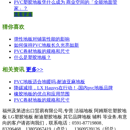
PVC塑胶地板凭什么成为 商业空间的「全能地面管
家」？
查看更多
猜你喜欢
弹性地板对铺装性能的影响
如何保持PVC地板长久光亮如新
PVC卷材地板的规格和尺寸
什么是塑胶地板？
相关资讯
更多>>
PVC地板适合地暖吗-耐迪亚麻地板
降碳减排，LX Hausys在行动！-国内pvc地板品牌
橡胶地板的优点和应用范围
PVC卷材地板的规格和尺寸
福州及第进出口贸易有限公司,专营 洁福地板 阿姆斯壮塑胶地
板 LG塑胶地板 耐迪塑胶地板 其它品牌地板 辅料 等业务,有意
向的客户请咨询我们，联系电话：0591-87719808、
83206468、13805067419（卢总）、13609539126（邱总）